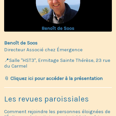
Benoît de Soos
​Directeur Associé chez Émergence
📍Salle "HST3", Ermitage Sainte Thérèse, 23 rue
du Carmel
📎
Cliquez ici pour accéder à la présentation
Les revues paroissiales
Comment rejoindre les personnes éloignées de