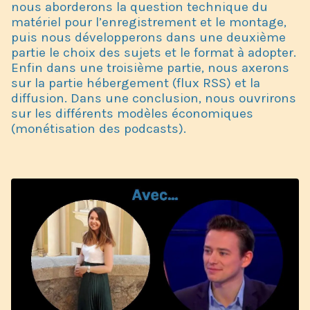
nous aborderons la question technique du
matériel pour l’enregistrement et le montage,
puis nous développerons dans une deuxième
partie le choix des sujets et le format à adopter.
Enfin dans une troisième partie, nous axerons
sur la partie hébergement (flux RSS) et la
diffusion. Dans une conclusion, nous ouvrirons
sur les différents modèles économiques
(monétisation des podcasts).