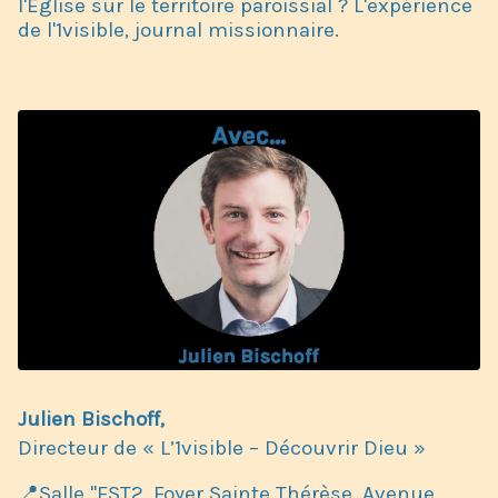
l'Église sur le territoire paroissial ? L'expérience
de l'1visible, journal missionnaire.
Julien Bischoff,
Directeur de « L’1visible – Découvrir Dieu »
📍Salle "FST2, Foyer Sainte Thérèse, Avenue