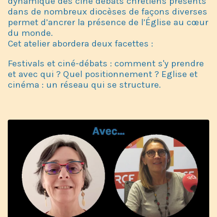
dynamique des ciné débats chrétiens présents
dans de nombreux diocèses de façons diverses
permet d’ancrer la présence de l’Église au cœur
du monde.
Cet atelier abordera deux facettes :
Festivals et ciné-débats : comment s'y prendre
et avec qui ? Quel positionnement ? Eglise et
cinéma : un réseau qui se structure.