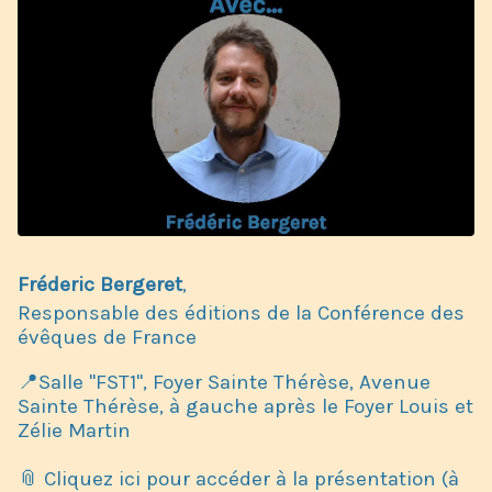
Fréderic Bergeret
,
Responsable des éditions de la Conférence des
évêques de France
📍Salle "FST1", Foyer Sainte Thérèse, Avenue
Sainte Thérèse, à gauche après le Foyer Louis et
Zélie Martin
📎 Cliquez ici pour accéder à la présentation (à