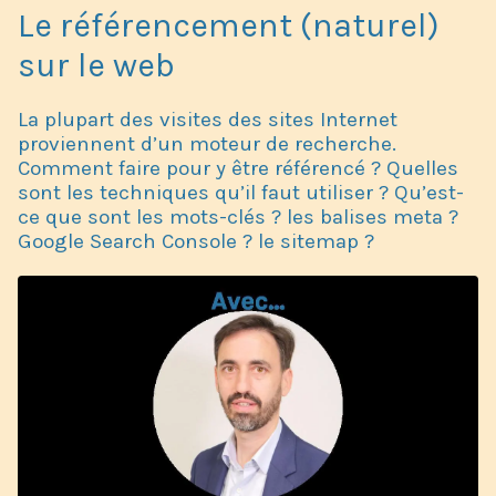
Le référencement (naturel)
sur le web
La plupart des visites des sites Internet
proviennent d’un moteur de recherche.
Comment faire pour y être référencé ? Quelles
sont les techniques qu’il faut utiliser ? Qu’est-
ce que sont les mots-clés ? les balises meta ?
Google Search Console ? le sitemap ?