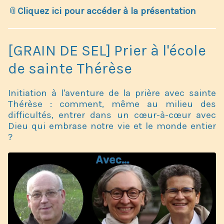
📎
Cliquez ici pour accéder à la présentation
[GRAIN DE SEL] Prier à l'école
de sainte Thérèse
Initiation à l'aventure de la prière avec sainte
Thérèse : comment, même au milieu des
difficultés, entrer dans un cœur-à-cœur avec
Dieu qui embrase notre vie et le monde entier
? ​