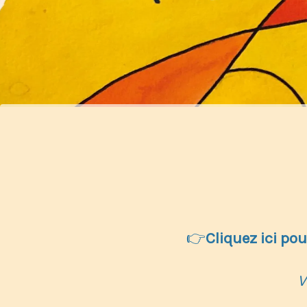
👉
Cliquez ici pou
V