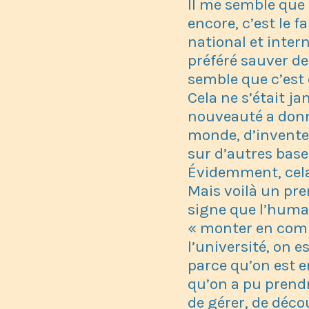
Il me semble que 
encore, c’est le f
national et inter
préféré sauver de
semble que c’est
Cela ne s’était ja
nouveauté a donné
monde, d’invente
sur d’autres bas
Évidemment, cela 
Mais voilà un pre
signe que l’human
« monter en comp
l’université, on 
parce qu’on est 
qu’on a pu prendr
de gérer, de déco