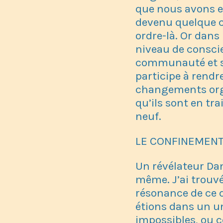
que nous avons e
devenu quelque ch
ordre-là. Or dans
niveau de conscie
communauté et su
participe à rendr
changements orga
qu’ils sont en tra
neuf.
LE CONFINEMEN
Un révélateur Dan
même. J’ai trouvé
résonance de ce 
étions dans un un
impossibles, ou c