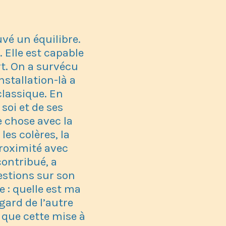
uvé un équilibre.
. Elle est capable
rt. On a survécu
stallation-là a
classique. En
soi et de ses
e chose avec la
les colères, la
proximité avec
contribué, a
estions sur son
e : quelle est ma
egard de l’autre
e que cette mise à