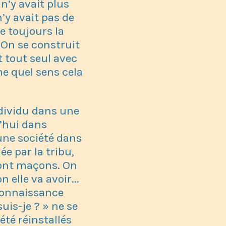
 n’y avait plus
’y avait pas de
e toujours la
On se construit
it tout seul avec
e quel sens cela
ndividu dans une
d’hui dans
 une société dans
ée par la tribu,
eront maçons. On
 elle va avoir...
econnaissance
uis-je ? » ne se
été réinstallés