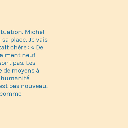
ituation. Michel
à sa place. Je vais
ait chère : « De
raiment neuf
sont pas. Les
ue de moyens à
 l’humanité
’est pas nouveau.
sé comme