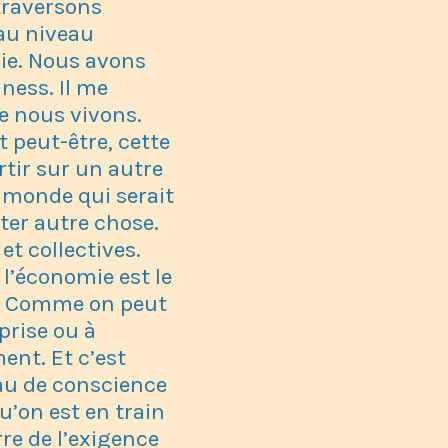
 traversons
 au niveau
mie. Nous avons
ness. Il me
e nous vivons.
t peut-être, cette
rtir sur un autre
 monde qui serait
er autre chose.
et collectives.
 l’économie est le
if. Comme on peut
prise ou à
ent. Et c’est
eau de conscience
u’on est en train
re de l’exigence