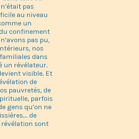
 n’était pas
ficile au niveau
é comme un
t du confinement
n’avons pas pu,
ntérieurs, nos
 familiales dans
é un révélateur.
evient visible. Et
évélation de
os pauvretés, de
irituelle, parfois
s de gens qu’on ne
ssières... de
 révélation sont