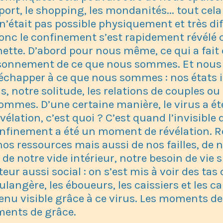
e sport, le shopping, les mondanités... tout cela
 n’était pas possible physiquement et très dif
onc le confinement s’est rapidement révél
hette. D’abord pour nous même, ce qui a fai
isonnement de ce que nous sommes. Et nous 
 échapper à ce que nous sommes : nos états i
, notre solitude, les relations de couples ou
ommes. D’une certaine manière, le virus a ét
lation, c’est quoi ? C’est quand l’invisible d
finement a été un moment de révélation. R
s ressources mais aussi de nos failles, de n
de notre vide intérieur, notre besoin de vie sp
eur aussi social : on s’est mis à voir des ta
oulangère, les éboueurs, les caissiers et les cai
evenu visible grâce à ce virus. Les moments de
ments de grâce.