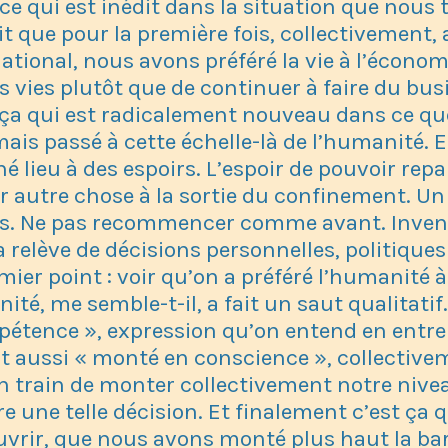
ce qui est inédit dans la situation que nous
ait que pour la première fois, collectivement,
national, nous avons préféré la vie à l’écono
s vies plutôt que de continuer à faire du busi
 ça qui est radicalement nouveau dans ce qu
mais passé à cette échelle-là de l’humanité. E
 lieu à des espoirs. L’espoir de pouvoir repa
r autre chose à la sortie du confinement. Un
es. Ne pas recommencer comme avant. Invent
relève de décisions personnelles, politiques 
mier point : voir qu’on a préféré l’humanité à
ité, me semble-t-il, a fait un saut qualitat
étence », expression qu’on entend en entre
est aussi « monté en conscience », collectivem
en train de monter collectivement notre niv
e une telle décision. Et finalement c’est ça q
uvrir, que nous avons monté plus haut la bar