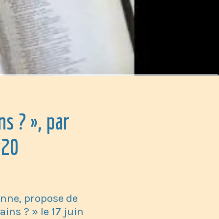
s ? », par
020
enne, propose de
ns ? » le 17 juin